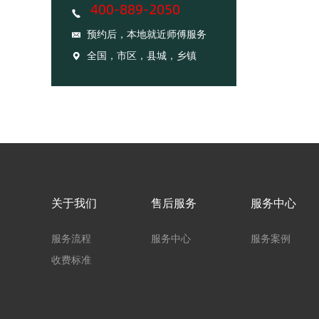
预约后，本地就近师傅服务
全国，市区，县城，乡镇
关于我们
售后服务
服务中心
服务流程
服务中心
服务案例
收费标准