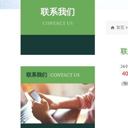
联系我们
CONTACT US
首页
>
联
24
联系我们
/ CONTACT US
(预