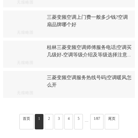
能效一级和三级区别介绍
三菱变频空调上门费一般多少钱?空调
扇品牌哪个好
桂林三菱变频空调师傅服务电话|空调买
几级好-空调等级介绍及等级选择注意
事项
三菱变频空调服务热线号码|空调暖风怎
么开
首页
1
2
3
4
5
1/87
尾页
···