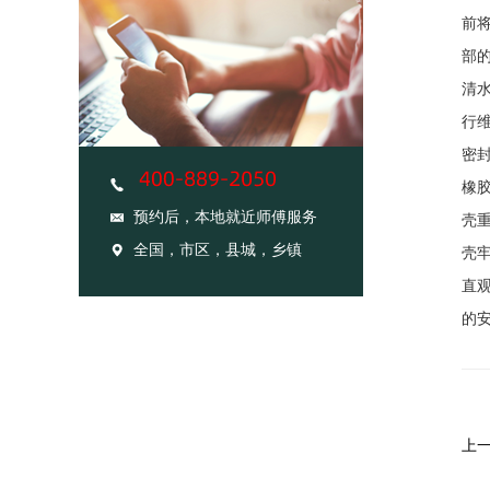
前
部
清
行
密
橡
预约后，本地就近师傅服务
壳
全国，市区，县城，乡镇
壳
直观
的
上