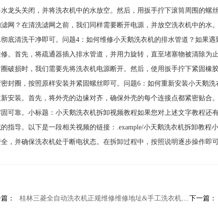
将水龙头关闭，并将洗衣机中的水放空。然后，用扳手拧下滚筒周围的螺丝
的滤网？在清洗滤网之前，我们同样需要断开电源，并放空洗衣机中的水
水彻底清洗干净即可。问题4：如何维修小天鹅洗衣机的排水管道？如果遇
维修。首先，将疏通器插入排水管道，并用力旋转，直至堵塞物被清除为止
封圈破损时，我们需要先将洗衣机电源断开。然后，使用扳手拧下紧固橡
胶密封圈，按照原样安装并紧固螺丝即可。问题6：如何重新安装小天鹅洗
重新安装。首先，将外壳的边缘对齐，确保外壳的每个连接点都紧密贴合
牢固可靠。小标题：小天鹅洗衣机拆卸视频教程如果您对上述文字教程还
的指导。以下是一段相关视频的链接：.example/小天鹅洗衣机拆卸
安全，并确保洗衣机处于断电状态。在拆卸过程中，按照说明逐步操作即
一篇：
桂林三菱全自动洗衣机正规维修维修地址&手工洗衣机怎么做
下一篇：