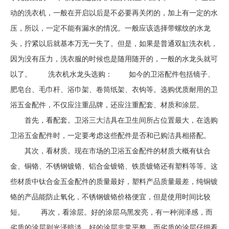
动的洗衣机，一般在开启以后是不必要再关闭的，加上有一定的水
压，所以，一定不能有漏水的情况。一般应该选择带螺纹的水龙
头，拧紧以后就基本万无一失了。但是，如果是普通双缸洗衣机，
因为没有压力，洗衣服的时候也是随用随开的，一般的水龙头就可
以了。 洗衣机水龙头选购： 如今的卫浴配件包括镜子、
肥皂台、毛巾杆、浴巾架、卷筒纸架、衣钩等。选购优质耐用的卫
浴五金配件，不仅应注重品牌，还应注重配套、材质和涂层。
首先，看配套。卫浴三大洁具在卫生间所占位置最大，在选购
卫浴五金配件时，一定要考虑这些配件是否和已购洁具相搭配。
其次，看材质。现在市场的卫浴五金配件的材质大概有钛合
金、铜铬、不锈钢镀铬、铝合金镀铬、铁质镀铬还有塑料等等。这
些材质中钛合金五金配件的质量最好，塑料产品质量最差，纯铜镀
铬的产品能防止氧化，不锈钢镀铬价格便宜，但是使用时间比较
短。 再次，看涂层。好的涂层乌黑发亮，有一种润泽感，而
劣质的涂层则光泽暗淡。好的涂层非常平整，而劣质的涂层仔细看