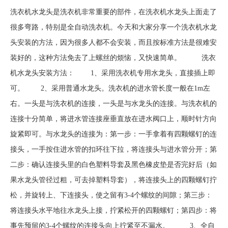
洗衣机水龙头是洗衣机非常重要的部件，在洗衣机水龙头上面走了
很多弯路，特别是全自动洗衣机。今天和大家分享一个洗衣机水龙
头安装的方法，因为很多人都不会安装，而且按标准方法是很难安
装好的，这种方法免去了上螺丝的烦恼，又快速简单。 洗衣
机水龙头安装方法： 1、采用洗衣机专用水龙头，直接插上即
可。 2、采用普通水龙头。洗衣机的进水管长度一般在1m左
右。一头是与洗衣机的连接，一头是与水龙头的连接。与洗衣机的
连接十分简单，将进水管连接座垂直放在进水阀口上，顺时针方向
旋紧即可。与水龙头的连接为：第一步：一手拿着有四颗螺钉的连
接头，一手按住进水管的扣环往下拉，将连接头与进水管分开；第
二步：确认连接头里的白色塑料导套及黑色橡皮垫是否完好后（如
果水龙头管径过粗，可去掉塑料导套），将连接头上的四颗螺钉拧
松，并旋转上、下连接头，使之留有3-4个螺纹的间隙；第三步：
将连接头水平地往水龙头上接，拧紧松开的四颗螺钉；第四步：将
事先预留的3-4个螺纹的连接头向上拧紧至不漏水。 3、全自